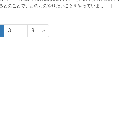
いるとのことで、おのおのやりたいことをやっていまし […]
固
固
固
2
3
…
9
»
定
定
定
ペ
ペ
ペ
ー
ー
ー
ジ
ジ
ジ