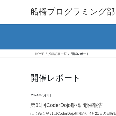
コ
ナ
ン
ビ
船橋プログラミング部
テ
ゲ
ン
ー
ツ
シ
へ
ョ
ス
ン
キ
に
ッ
移
HOME
投稿記事一覧
開催レポート
プ
動
開催レポート
2024年6月1日
第81回CoderDojo船橋 開催報告
はじめに 第81回CoderDojo船橋が、4月21