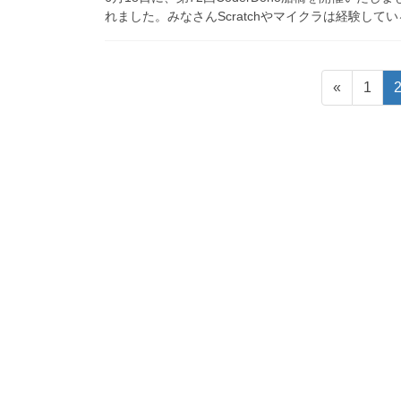
れました。みなさんScratchやマイクラは経験して
投
固
«
1
稿
定
ペ
の
ー
ペ
ジ
ー
ジ
送
り