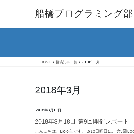
コ
ナ
ン
ビ
船橋プログラミング部
テ
ゲ
ン
ー
ツ
シ
へ
ョ
ス
ン
キ
に
ッ
移
HOME
投稿記事一覧
2018年3月
プ
動
2018年3月
2018年3月19日
2018年3月18日 第9回開催レポート
こんにちは、Dojo主です。 3/18日曜日に、第9回C