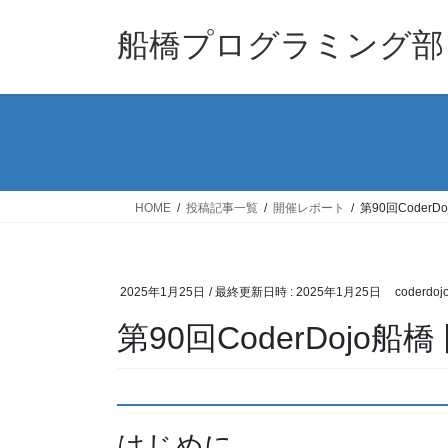
コ
ナ
ン
ビ
船橋プログラミング部
テ
ゲ
ン
ー
ツ
シ
へ
ョ
ス
ン
キ
に
ッ
移
HOME
投稿記事一覧
開催レポート
第90回CoderD
プ
動
2025年1月25日
/ 最終更新日時 :
2025年1月25日
coderdoj
第90回CoderDojo船
はじめに