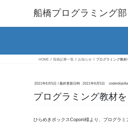
コ
ナ
ン
ビ
船橋プログラミング部
テ
ゲ
ン
ー
ツ
シ
へ
ョ
ス
ン
キ
に
ッ
移
HOME
投稿記事一覧
お知らせ
プログラミング教材
プ
動
2021年6月5日
/ 最終更新日時 :
2021年6月5日
coderdojofu
プログラミング教材を
ひらめきボックスCoporii様より、プログ