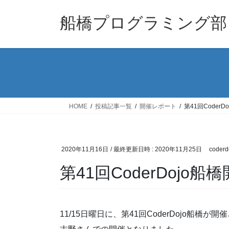
コ
ナ
ン
ビ
船橋プログラミング部
テ
ゲ
ン
ー
ツ
シ
へ
ョ
ス
ン
キ
に
ッ
移
HOME
投稿記事一覧
開催レポート
第41回CoderD
プ
動
2020年11月16日
/ 最終更新日時 :
2020年11月25日
coderd
第41回CoderDojo船
11/15日曜日に、第41回CoderDojo船