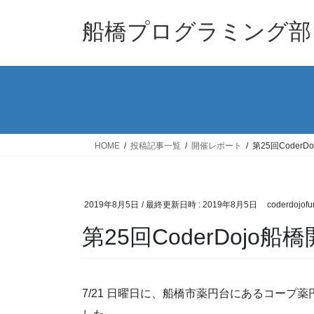
コ
ナ
ン
ビ
船橋プログラミング部
テ
ゲ
ン
ー
ツ
シ
へ
ョ
ス
ン
キ
に
ッ
移
HOME
投稿記事一覧
開催レポート
第25回CoderD
プ
動
2019年8月5日
/ 最終更新日時 :
2019年8月5日
coderdojofu
第25回CoderDojo船
7/21 日曜日に、船橋市薬円台にあるコープ薬円