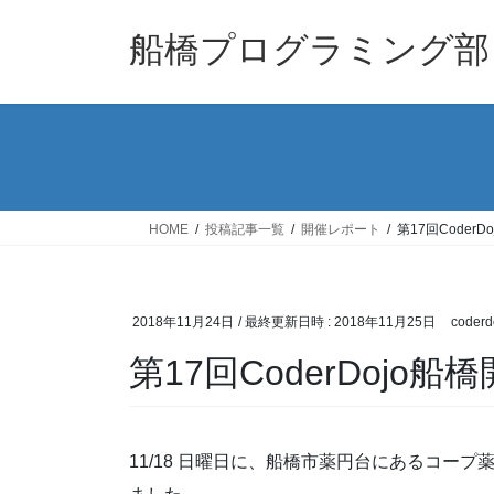
コ
ナ
ン
ビ
船橋プログラミング部
テ
ゲ
ン
ー
ツ
シ
へ
ョ
ス
ン
キ
に
ッ
移
HOME
投稿記事一覧
開催レポート
第17回Coder
プ
動
2018年11月24日
/ 最終更新日時 :
2018年11月25日
coderd
第17回CoderDojo船
11/18 日曜日に、船橋市薬円台にあるコープ薬