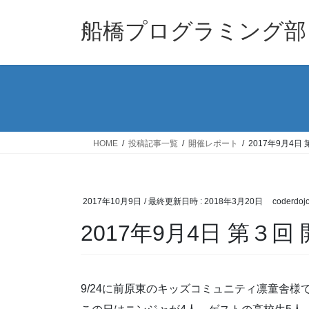
コ
ナ
ン
ビ
船橋プログラミング部
テ
ゲ
ン
ー
ツ
シ
へ
ョ
ス
ン
キ
に
ッ
移
HOME
投稿記事一覧
開催レポート
2017年9月4日
プ
動
2017年10月9日
/ 最終更新日時 :
2018年3月20日
coderdoj
2017年9月4日 第３
9/24に前原東のキッズコミュニティ凛童舎様で